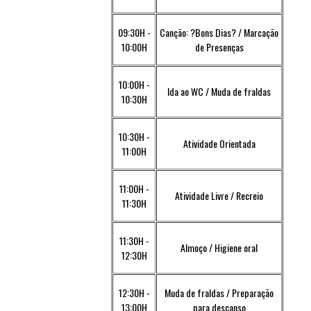
09:30H -
Canção: ?Bons Dias? / Marcação
10:00H
de Presenças
10:00H -
Ida ao WC / Muda de fraldas
10:30H
10:30H -
Atividade Orientada
11:00H
11:00H -
Atividade Livre / Recreio
11:30H
11:30H -
Almoço / Higiene oral
12:30H
12:30H -
Muda de fraldas / Preparação
13:00H
para descanso