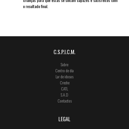
crianças para que estas se sintam capazes e satisfeitos com
o resultado final.
C.S.P.I.C.M.
Sobre
Centro de dia
Lar de idosos
Creche
CATL
S.A.D
Contactos
LEGAL