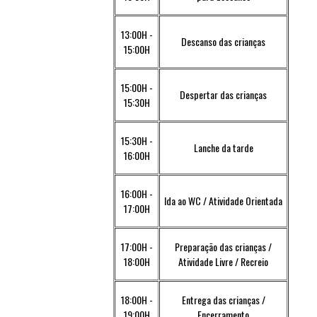
13:00H -
Descanso das crianças
15:00H
15:00H -
Despertar das crianças
15:30H
15:30H -
Lanche da tarde
16:00H
16:00H -
Ida ao WC / Atividade Orientada
17:00H
17:00H -
Preparação das crianças /
18:00H
Atividade Livre / Recreio
18:00H -
Entrega das crianças /
19:00H
Encerramento